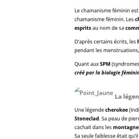
Le chamanisme féminin est
chamanisme féminin. Les
c
esprits
au nom de sa
comm
D’après certains écrits, les
pendant les menstruations
Quant aux
SPM
(syndromes 
créé par la biologie fémini
La lége
Une légende
cherokee
(Ind
Stoneclad
. Sa peau de pie
cachait dans les
montagne
Sa seule faiblesse était qu’il