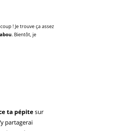
ucoup ! Je trouve ça assez
tabou
. Bientôt, je
ce ta pépite
sur
’y partagerai