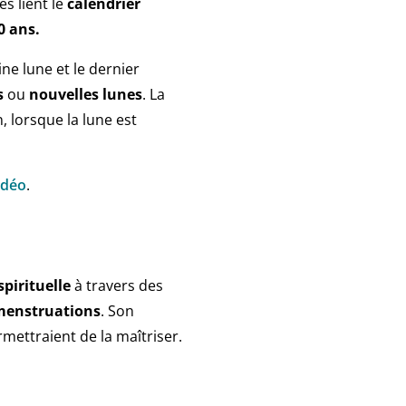
s lient le
calendrier
0 ans.
ine lune et le dernier
s
ou
nouvelles
lunes
. La
in, lorsque la lune est
idéo
.
spirituelle
à travers des
menstruations
. Son
mettraient de la maîtriser.