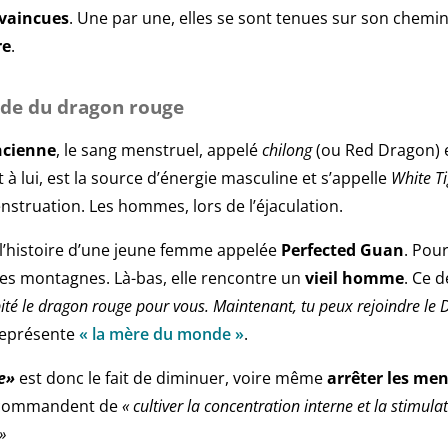
vaincues
. Une par une, elles se sont tenues sur son chemin 
re
.
nde du dragon rouge
ncienne
, le sang menstruel, appelé
chilong
(ou Red Dragon) e
 à lui, est la source d’énergie masculine et s’appelle
White Ti
enstruation. Les hommes, lors de l’éjaculation.
l’histoire d’une jeune femme appelée
Perfected Guan
. Pou
es montagnes. Là-bas, elle rencontre un
vieil homme
. Ce 
pité le dragon rouge pour vous. Maintenant, tu peux rejoindre le
représente
« la mère du monde »
.
e»
est donc le fait de diminuer, voire même
arrêter les me
recommandent de
« cultiver la concentration interne et la stimula
»