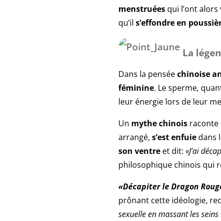
menstruées
qui l’ont alors
qu’il
s’effondre en poussiè
La lége
Dans la pensée
chinoise
a
féminine
. Le sperme, quant
leur énergie lors de leur m
Un
mythe chinois
raconte 
arrangé,
s’est enfuie
dans l
son ventre
et dit:
«J’ai déca
philosophique chinois qui 
«Décapiter le Dragon Roug
prônant cette idéologie, 
sexuelle en massant les seins 