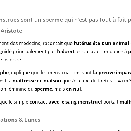
strues sont un sperme qui n’est pas tout à fait p
 Aristote
rment des médecins, racontait que
l’utérus était un animal
 guidé principalement par
l’odorat
, et qui avait tendance à
p
e fécondé.
ophe
, explique que les menstruations sont
la preuve impar
est la
maitresse de maison
qui s’occupe du foetus. Il va m
sion féminine du
sperme
, mais
en nul
.
 que le simple
contact avec le sang
menstruel
portait
mal
ations & Lunes