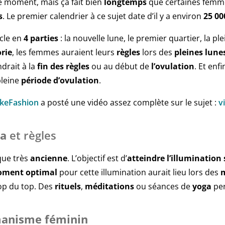
 moment, mais ça fait bien
longtemps
que certaines femme
s
. Le premier calendrier à ce sujet date d’il y a environ
25 00
ycle en
4 parties
: la nouvelle lune, le premier quartier, la ple
rie
, les femmes auraient leurs
règles
lors des
pleines
lune
drait à la
fin des règles
ou au début de
l’ovulation
. Et enf
pleine
période d’ovulation
.
keFashion
a posté une vidéo assez complète sur le sujet :
v
ra
et règles
que très
ancienne
. L’objectif est d’
atteindre l’illumination 
ment optimal
pour cette illumination aurait lieu lors des
top du top. Des
rituels
,
méditations
ou séances de
yoga
per
anisme féminin