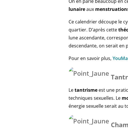
On en parle beaucoup en ce
lunaire
aux
menstruation
Ce calendrier découpe le c
quartier. D’après cette
théo
lune ascendante, correspon
descendante, on serait en 
Pour en savoir plus,
YouMa
Tant
Le
tantrisme
est une prati
techniques sexuelles. Le
mo
énergie sexuelle serait au 
Cham