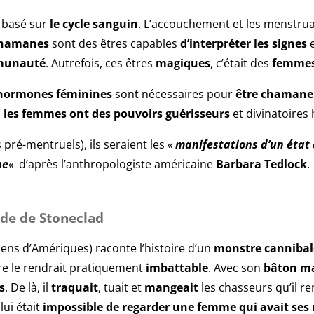
 basé sur
le cycle sanguin
. L’accouchement et les menstru
hamanes
sont des êtres capables
d’interpréter
les signes
e
unauté
. Autrefois, ces êtres
magiques
, c’était des
femme
hormones féminines
sont nécessaires pour
être chamane
,
les femmes ont des pouvoirs guérisseurs
et divinatoires
pré-mentruels), ils seraient les
«
manifestations d’un état 
ne
«
d’après l’anthropologiste américaine
Barbara Tedlock
.
nde de Stoneclad
iens d’Amériques) raconte l’histoire d’un
monstre cannibal
rre le rendrait pratiquement
imbattable
. Avec son
bâton m
s
. De là, il
traquait
, tuait et
mangeait
les chasseurs qu’il r
 lui était
impossible de regarder une femme qui avait ses 