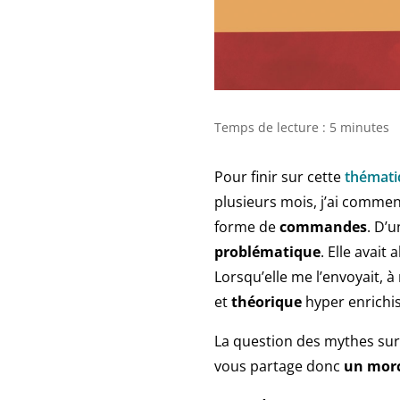
Temps de lecture :
5
minutes
Pour finir sur cette
thémati
plusieurs mois, j’ai commen
forme de
commandes
. D’
problématique
. Elle avai
Lorsqu’elle me l’envoyait, 
et
théorique
hyper enrichis
La question des mythes sur l
vous partage donc
un morc