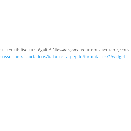
astBox
Deezer
potify
ui sensibilise sur l’égalité filles-garçons. Pour nous soutenir, vous
loasso.com/associations/balance-ta-pepite/formulaires/2/widget