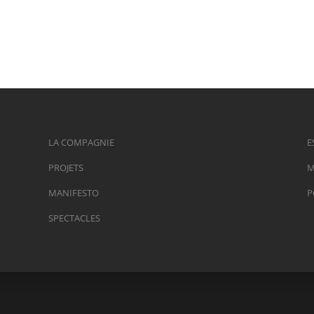
LA COMPAGNIE
E
PROJETS
M
MANIFESTO
P
SPECTACLES