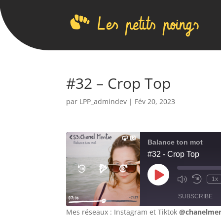
Les petits poings
#32 – Crop Top
par
LPP_admindev
|
Fév 20, 2023
Balance ton mot
#32 - Crop Top
Play
1x
Mute/Unmute
Rewind
Episode
Episode
10
SUBSCRIBE
Second
Mes réseaux : Instagram et Tiktok
@chanelmen