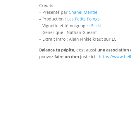
SHARE
Apple Podcasts
C
Crédits :
– Présenté par
Chanel Mentie
Google Podcasts
S
LINK
– Production :
Les Petits Poings
RSS FEED
– Vignette et témoignage :
Escki
EMBED
– Générique : Nathan Guéant
– Extrait intro : Alain Finkielkraut sur LCI
Balance ta pépite
, c’est aussi
une association
q
pouvez
faire un don
juste ici :
https://www.hel