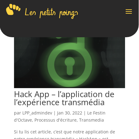
Les petits poings
Hack App – l’application de
l’expérience transmédia
par
LPP_admindev
|
Jan 30, 2022
|
Le Festin
d'Octave
,
Processus d'écriture
,
Transmedia
Si tu lis cet article, c’est que notre application de
notre expérience transmédia « HackApp » est