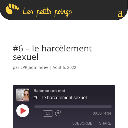
Les petits poings
#6 – le harcèlement
sexuel
par
LPP_admindev
|
Août 6, 2022
Balance ton mot
#6 - le harcèlement sexuel
Play
1x
00:00
/
4:34
Rewind
Fast
Episode
10
Forward
SUBSCRIBE
SHARE
Seconds
30