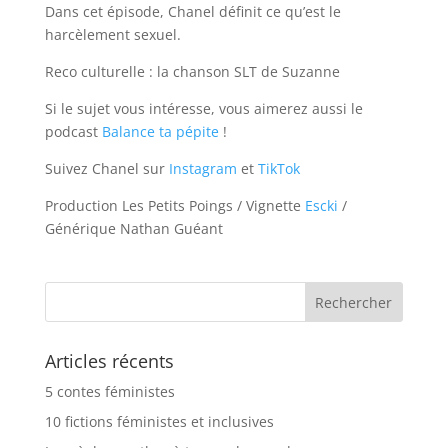
seconds
Dans cet épisode, Chanel définit ce qu’est le
harcèlement sexuel.
SHARE
Apple Podcasts
CastBox
Reco culturelle : la chanson SLT de Suzanne
Deezer
Google Podcasts
LINK
Spotify
Si le sujet vous intéresse, vous aimerez aussi le
EMBED
podcast
Balance ta pépite
!
RSS FEED
Suivez Chanel sur
Instagram
et
TikTok
Production Les Petits Poings / Vignette
Escki
/
Générique Nathan Guéant
Articles récents
5 contes féministes
10 fictions féministes et inclusives